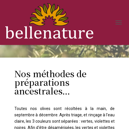
Découvrir Bellenature
D
É
P
L
I
E
R
L
Nos méthodes de
A
N
préparations
A
ancestrales…
V
I
G
A
Toutes nos olives sont récoltées à la main, de
T
I
septembre à décembre. Après triage, et rinçage à l'eau
O
claire, les 3 couleurs sont séparées : vertes, violettes et
N
noires. Afin d'être désamérisées, les vertes et violettes