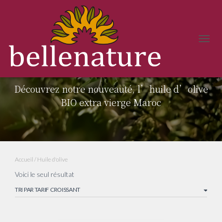
DÉPLI
LA
Huile d'olive
NAVIG
Découvrez notre nouveauté, l’huile d’olive
BIO extra vierge Maroc
Accueil
/ Huile d'olive
Voici le seul résultat