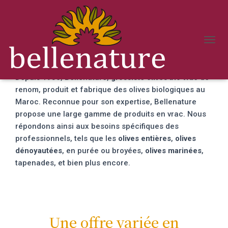
Grossiste olives bio vrac
D
É
P
Depuis 1956, Bellenature,
grossiste olives bio vrac
de
L
I
renom, produit et fabrique des olives biologiques au
E
Maroc. Reconnue pour son expertise, Bellenature
R
propose une large gamme de produits en vrac. Nous
L
A
répondons ainsi aux besoins spécifiques des
N
professionnels, tels que les
olives entières
,
olives
A
dénoyautées
, en purée ou broyées,
olives marinées
,
V
tapenades, et bien plus encore.
I
G
A
T
I
O
Une offre variée en
N