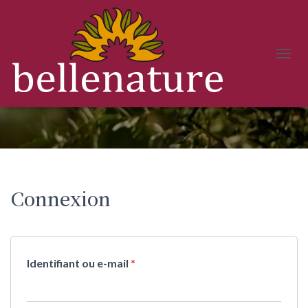
D
É
Mon compte
P
L
I
E
R
L
A
N
Connexion
A
V
I
G
A
T
Identifiant ou e-mail
*
I
O
N