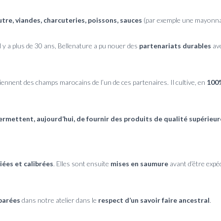
utre, viandes, charcuteries, poissons, sauces
(par exemple une mayonna
l y a plus de 30 ans, Bellenature a pu nouer des
partenariats durables
av
iennent des champs marocains de l’un de ces partenaires. Il cultive, en
100
mettent, aujourd’hui, de fournir des produits de qualité supérieure
riées et calibrées
. Elles sont ensuite
mises en saumure
avant d’être expé
éparées
dans notre atelier dans le
respect d’un savoir faire ancestral
.