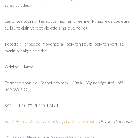
et les salades !
Les olives tournantes sauce méditerranéenne (Panaché de couleurs
du jaune clair, vert et violette ainsi que noire)
Recette : Herbes de Provence, ail, poivron rouge, poivron vert, sel
marin, vinaigre de cidre
Origine : Maroc
Format disponible : Sachet doypack 140g à 180g net égoutté ( réf
04AAWBIO ).
SACHET 100% RECYCLABLE
N’hésitez pas à nous contacter pour en savoir plus
. Prix sur demande.
Plusieurs calibres et d
‘autres recettes disponibles.