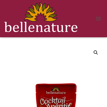
D
É
Accueil
/
Olives recettes cocktail apéritif
/ COCKTAIL D’OLIVES TOURNANTE
P
SAUCE MÉDITERRANNÉENE
L
I
E
R
L
A
N
A
V
I
G
A
T
I
O
N