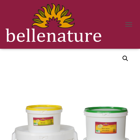
D
É
Accueil
/
Olives recettes classiques
/ OLIVES VERTES BROYÉES
P
L
I
E
R
L
A
N
A
V
I
G
A
T
I
O
N